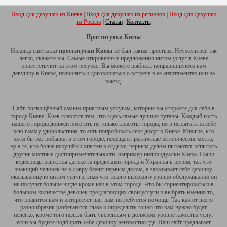
Вход для девушек из Киева
|
Вход для девушек из регионов
|
Вход для девушек
из России
|
Статьи
|
Контакты
Проститутки Киева
Никогда еще заказ
проститутки Киева
не был таким простым. Неужели все так
легко, скажете вы. Самые откровенные предложения интим услуг в Киеве
присутствуют на этом ресурсе. Вы можете выбрать понравившуюся вам
девушку в Киеве, позвонить и договориться о встрече в ее апартаментах или на
выезд.
Сайт, посвящённый самым приятным услугам, которые вы откроете для себя в
городе Киеве. Киев славится тем, что здесь самые лучшие путаны. Каждый гость
нашего города должен посетить не только красоты города, но и испытать на себе
всю гамму удовольствия, то есть попробовать секс досуг в Киеве. Многие, кто
хотя бы раз побывал в этом городе, посещают различные исторические места,
ну а те, кто более искушён и опытен в отдыхе, первым делом пытаются испытать
другие местные достопримечательности, например индивидуалки Киева. Наши
кудесницы известны далеко за пределами города и Украины в целом, так что
знающий человек не в лавру бежит первым делом, а заказывает себе девочку
оказывающую интим услуги, зная что такого высокого уровня обслуживания он
не получит больше нигде кроме как в этом городе. Что бы сориентироваться в
большом количестве девочек предлагающих свои услуги и выбрать именно то,
что нравится вам и интересует вас, вам потребуется помощь. Так как от всего
разнообразия разбегаются глаза и определить точно что вам нужно будет
нелегко, кроме того нельзя быть уверенным в должном уровне качества услуг
если вы будите подбирать себе девочку неизвестно где. Наш сайт предлагает