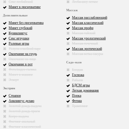
Секс лесбийский
Лесби-шоу легкое
Минет в презервативе
Массаж
Дополнительные
Массаж расслабляющий
Минет без презерватива
Массаж классический
Минет глубокий
Массаж профи
Куннилингус
Массаж тайский
Секс игрушки
Массаж урологический
Ролевые игры
Массаж точечный
Услуги семейной паре
Массаж эротический
Окончание на грудь
Массаж ветка сакуры
Окончание на лицо
Садо-мазо
Окончание в рот
Фото/видео съемка
Бондаж
Минет в машине
Госпожа
Эскорт
Рабыня
БДСМ игры
Экстрим
Легкая доминация
Страпон
Порка
Анилингус делаю
Фетиш
Золотой дождь выдача
Трамплинг
Золотой дождь прием
Копро выдача
Фистинг анальный
Фистинг классический