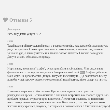
Отзывы
5
Дон пардон
Есть ли у дамы услуга АС?
Гость
Такой красивой натуральной груди в возрасте милфы, как дама себя ассоциирует,
редко встретишь. Очень приятная во всех отношениях, в сексе огонь, ролевая
зашла на ура, о такой учительнице можно только мечтать. Спасибо за видосик!
Дякую милая, обязательно приеду.
Гость
Нормальна, адекватна "мілфа", дуже приваблива зріла жінка. Мав сексуальну
фантазію, щє з тих пір, як подивився Американський періг))))) Анфіса здійснила
мою мрію, це було классно, дякую, надумав щє сценарій... До особистого візиту
придбав у неї парочку відео з сюжетом який подобається, відео супер, як і візит.
Гость
В жизни прекраснее и обаятельнее. При встрече задала тон и грамотно
распределила время. Весьма приятна в общении, встретила как старого друга. Без
проблем перешли от разговоров к постели. А если есть желание, то привносит
нечто совершенно неожиданное и приятное. Безусловно, что она одна из самых
честных и прекрасных девушек, с которыми я познакомился. Однозначно вернусь)