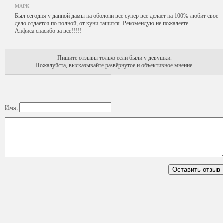
МАРК
Был сегодня у данной дамы на оболони все супер все делает на 100% любит свое
дело отдается по полной, от куни тащится. Рекомендую не пожалеете.
Анфиса спасибо за все!!!!!
Пишите отзывы только если были у девушки.
Пожалуйста, высказывайте развёрнутое и объективное мнение.
Имя: