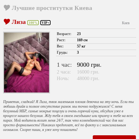
Лучшие проститутки Киева
Лиза
100%
VIP+
Киев
Возраст:
23
Рост:
169 см
Вес:
57 кг
Грудь:
3
1 час:
9000 грн.
2 часа:
16000 грн.
Ночь:
48000 грн.
Приветик, сладкий! Я Лиза, твоя маленькая плохая девочка на эту ночь. Если ты
любишь драйв и полное отсутствие рамок мы точно подружимся! С меня
безумный МБР, самые мокрые поцелуи и очень горячий куни, обсудим уже в
процессе нашего безумия. Жду тебя в своем гнездышке или примчу к тебе на всех
парах. Мой водитель возит меня 24/7, так что комендантский час для нас
просто формальность! Никаких предоплат, всё по факту и с максимальным
огоньком. Скорее пиши, я уже хочу пошалить!