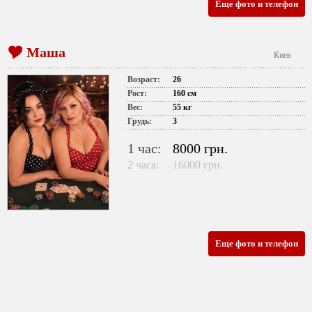
Еще фото и телефон
Маша
Киев
Возраст:
26
Рост:
160 см
Вес:
55 кг
Грудь:
3
1 час:
8000 грн.
2 часа:
16000 грн.
Еще фото и телефон