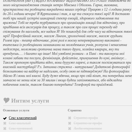
ПОБАЧЕННЯ (ВІРТ) ВІДЕО НА ВАЙБЕР ВІДПРАВЛЯЮ ЗА ГРОШІ! Найближча до
мого місцезнаходження станція метро Мінська і Оболонь. Гарна, вихована,
пристрастна та розбещена викрадачка ваших сердець! Працюю з 12 -ї години ранку
до 20-ї години вечора! Я Куртизанка і так, я ще та спокуса твоєї мрії! Я доставлю
тобі при нашій зустрічі шикарний спектр емоцій, здорового задоволення та
вражень! Тобі не треба турбуватися про організацію локації для відпочінку, про
придбання всіх аксесуарів для процесу, а також про сам процес переходу від
спілкування до насолоди, все надам Я! Не пошкодуй для себе часу на відпочинок твоєї
мрії! Професійний масаж, масаж Лінгам, урологічний масаж, масаж грудьми.
Ролеві ігри - театр відпочиває, різні ролі в моєму неперевершеному виконанні -
вчителька із розбещіними замашками на молоденьких учнів, розпусна і ненаситна
медсестра, моложава єротична мама твого друга, хозяйка кварири, яку ти
арендуєшь..... і багато що інше! Мої улюблені розваги - я Пані - ти виконуєш мої
кохані забави та послуги, фемінізація, фейситінг, примушення до куні, анілінгус...
Також пропоную придбати відео, вони дууууже гарячі, а також поспілкуватися при
взаємній мастурбації! Р.s. Інтимна стрижка - натуральна! Додаткові фотографії
безкоштовно на вайбер не надсилаю, особу свою не підтверджую! На фотографіях
дійсно Я і вони мої власні. Буду дуже вдячна, якщо про свій візит, ти попередиш мене
завчасно не менш ніж за 30 хвилин і якщо будеш запізнюваться, або відкладеш
побачення зовсім, також благаю попередити! Телефонуй та приїзджай.
Интим услуги
Основные услуги
Стриптиз
Секс классический
Стриптиз профи
Секс анальный
Стриптиз не профи
Секс групповой
Лесби откровенное