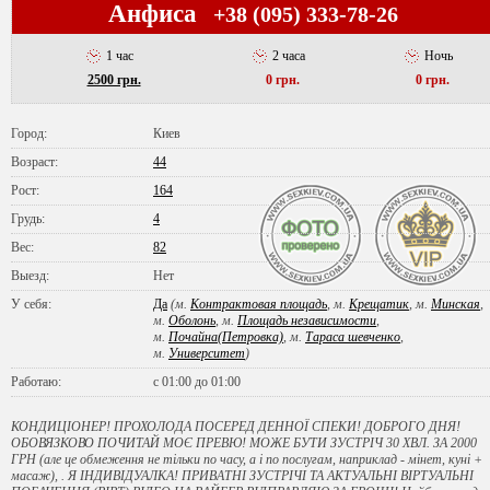
Анфиса
+38 (095) 333-78-26
1 час
2 часа
Ночь
2500 грн.
0 грн.
0 грн.
Город:
Киев
Возраст:
44
Рост:
164
Грудь:
4
Вес:
82
Выезд:
Нет
У себя:
Да
(м.
Контрактовая площадь
, м.
Крещатик
, м.
Минская
,
м.
Оболонь
, м.
Площадь независимости
,
м.
Почайна(Петровка)
, м.
Тараса шевченко
,
м.
Университет
)
Работаю:
с 01:00 до 01:00
КОНДИЦІОНЕР! ПРОХОЛОДА ПОСЕРЕД ДЕННОЇ СПЕКИ! ДОБРОГО ДНЯ!
ОБОВЯЗКОВО ПОЧИТАЙ МОЄ ПРЕВЮ! МОЖЕ БУТИ ЗУСТРІЧ 30 ХВЛ. ЗА 2000
ГРН (але це обмеження не тільки по часу, а і по послугам, наприклад - мінет, куні +
масаж), . Я ІНДИВІДУАЛКА! ПРИВАТНІ ЗУСТРІЧІ ТА АКТУАЛЬНІ ВІРТУАЛЬНІ